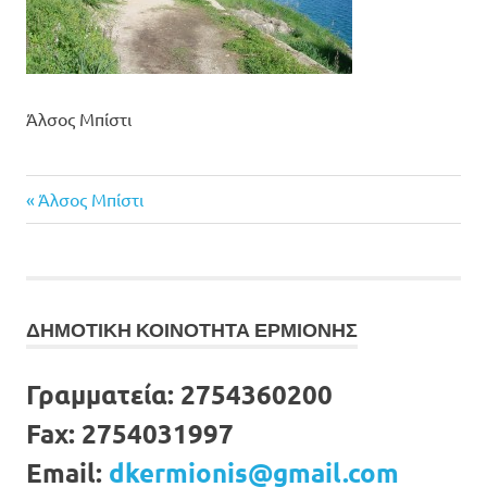
Άλσος Μπίστι
Previous
Πλοήγηση
Άλσος Μπίστι
Post:
άρθρων
ΔΗΜΟΤΙΚΗ ΚΟΙΝΟΤΗΤΑ ΕΡΜΙΟΝΗΣ
Γραμματεία:
2754360200
Fax:
2754031997
Email:
dkermionis@gmail.com