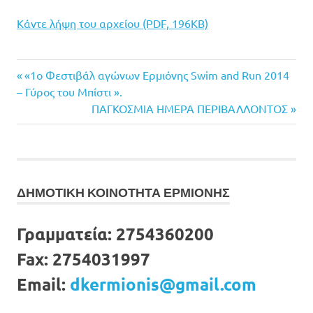
Κάντε λήψη του αρχείου (PDF, 196KB)
Previous
Πλοήγηση
«1ο Φεστιβάλ αγώνων Ερμιόνης Swim and Run 2014
Post:
– Γύρος του Μπίστι ».
άρθρων
Next
ΠΑΓΚΟΣΜΙΑ ΗΜΕΡΑ ΠΕΡΙΒΑΛΛΟΝΤΟΣ
Post:
ΔΗΜΟΤΙΚΗ ΚΟΙΝΟΤΗΤΑ ΕΡΜΙΟΝΗΣ
Γραμματεία:
2754360200
Fax:
2754031997
Email:
dkermionis@gmail.com