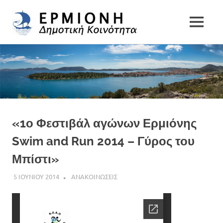
Δημοτική
MENU
Δήμος
Κοινότητα
Skip
Ερμιονίδας
to
Ερμιόνης
content
«1ο Φεστιβάλ αγώνων Ερμιόνης
Swim and Run 2014 – Γύρος του
Μπίστι»
5 ΙΟΥΝΙΟΥ 2014
DK ERMIONIS
ΑΝΑΚΟΙΝΩΣΕΙΣ