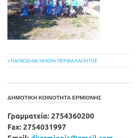
Previous
Πλοήγηση
ΠΑΓΚΟΣΜΙΑ ΗΜΕΡΑ ΠΕΡΙΒΑΛΛΟΝΤΟΣ
Post:
άρθρων
ΔΗΜΟΤΙΚΗ ΚΟΙΝΟΤΗΤΑ ΕΡΜΙΟΝΗΣ
Γραμματεία:
2754360200
Fax:
2754031997
Email:
dkermionis@gmail.com