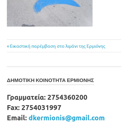
Previous
Πλοήγηση
Εικαστική παρέμβαση στο λιμάνι της Ερμιόνης
Post:
άρθρων
ΔΗΜΟΤΙΚΗ ΚΟΙΝΟΤΗΤΑ ΕΡΜΙΟΝΗΣ
Γραμματεία:
2754360200
Fax:
2754031997
Email:
dkermionis@gmail.com