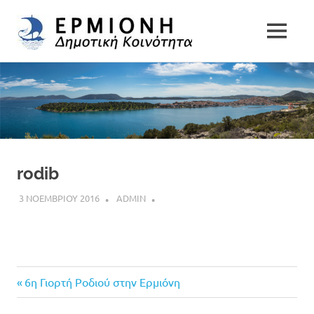
Δημοτική
MENU
Δήμος
Κοινότητα
Skip
Ερμιονίδας
to
Ερμιόνης
content
rodib
3 ΝΟΕΜΒΡΙΟΥ 2016
ADMIN
Previous
Πλοήγηση
6η Γιορτή Ροδιού στην Ερμιόνη
Post: