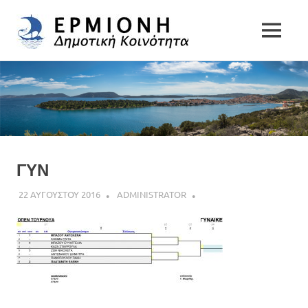
Δημοτική
MENU
Δήμος
Κοινότητα
Skip
Ερμιονίδας
to
Ερμιόνης
content
ΓΥΝ
22 ΑΥΓΟΥΣΤΟΥ 2016
ADMINISTRATOR