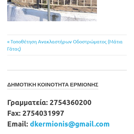
Previous
Πλοήγηση
Τοποθέτηση Ανακλαστήρων Οδοστρώματος (Μάτια
Post:
Γάτας)
άρθρων
ΔΗΜΟΤΙΚΗ ΚΟΙΝΟΤΗΤΑ ΕΡΜΙΟΝΗΣ
Γραμματεία:
2754360200
Fax:
2754031997
Email:
dkermionis@gmail.com