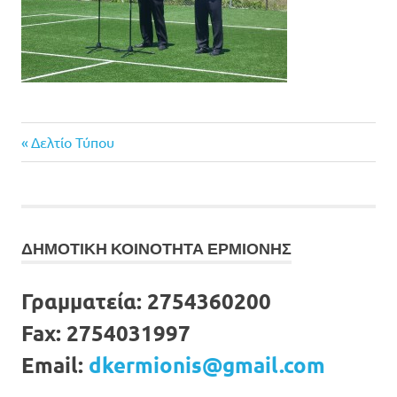
Previous
Πλοήγηση
Δελτίο Τύπου
Post:
άρθρων
ΔΗΜΟΤΙΚΗ ΚΟΙΝΟΤΗΤΑ ΕΡΜΙΟΝΗΣ
Γραμματεία:
2754360200
Fax:
2754031997
Email:
dkermionis@gmail.com