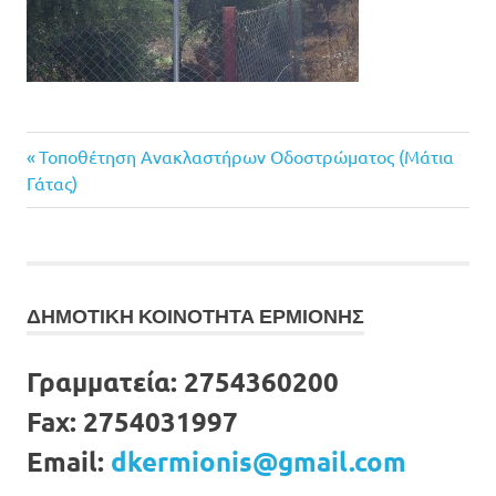
Previous
Πλοήγηση
Τοποθέτηση Ανακλαστήρων Οδοστρώματος (Μάτια
Post:
Γάτας)
άρθρων
ΔΗΜΟΤΙΚΗ ΚΟΙΝΟΤΗΤΑ ΕΡΜΙΟΝΗΣ
Γραμματεία:
2754360200
Fax:
2754031997
Email:
dkermionis@gmail.com